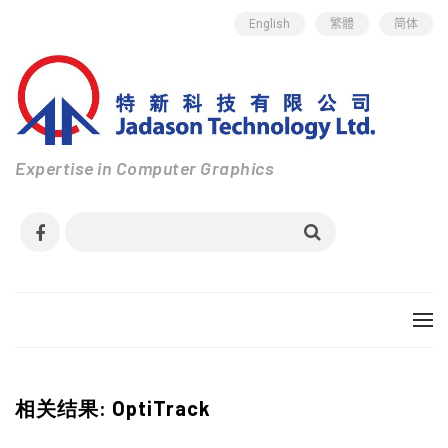
English
繁體
简体
Expertise in Computer Graphics
相关结果: OptiTrack