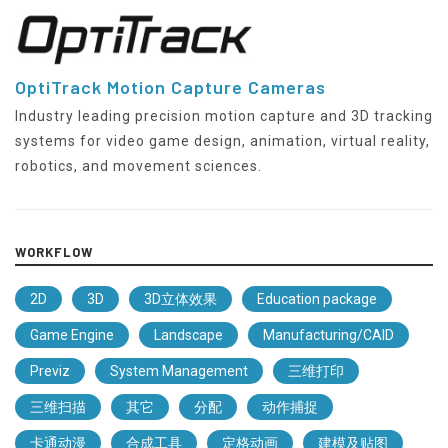
OptiTrack Motion Capture Cameras
Industry leading precision motion capture and 3D tracking
systems for video game design, animation, virtual reality,
robotics, and movement sciences.
WORKFLOW
2D
3D
3D立体效果
Education package
Game Engine
Landscape
Manufacturing/CAID
Previz
System Management
三维打印
三维扫描
其它
分配
动作捕捉
卡通动漫
合成工具
定格动画
建模及贴图