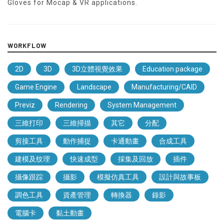
Gloves for Mocap & VR applications.
WORKFLOW
2D
3D
3D立體視覺效果
Education package
Game Engine
Landscape
Manufacturing/CAID
Previz
Rendering
System Management
三維打印
三維掃描
其它
分配
剪接工具
動作捕捉
卡通動畫
合成工具
建模及纹理
快速成型
採集及回放
插件
攝像跟踪
攝影
模擬仿真工具
設計與故事板
調色工具
資產管理
轉換器
錄影
電腦卡
黏土動畫