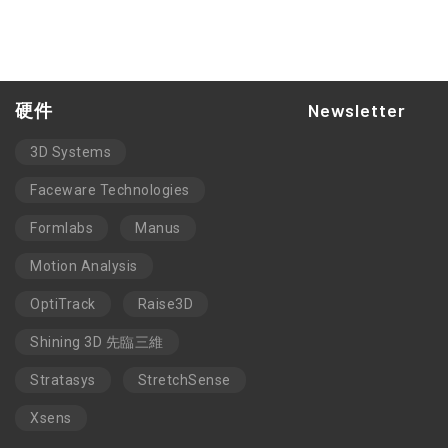
硬件
Newsletter
3D Systems
Faceware Technologies
Formlabs
Manus
Motion Analysis
OptiTrack
Raise3D
Shining 3D 先臨三維
Stratasys
StretchSense
Xsens