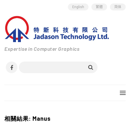
English
繁體
简体
Expertise in Computer Graphics
相關結果: Manus