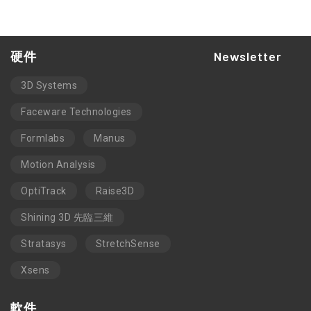
硬件
Newsletter
3D Systems
Faceware Technologies
Formlabs
Manus
Motion Analysis
OptiTrack
Raise3D
Shining 3D 先臨三維
Stratasys
StretchSense
Xsens
軟件