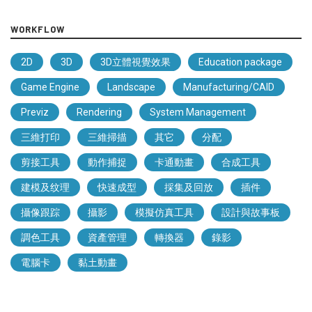
WORKFLOW
2D
3D
3D立體視覺效果
Education package
Game Engine
Landscape
Manufacturing/CAID
Previz
Rendering
System Management
三維打印
三維掃描
其它
分配
剪接工具
動作捕捉
卡通動畫
合成工具
建模及纹理
快速成型
採集及回放
插件
攝像跟踪
攝影
模擬仿真工具
設計與故事板
調色工具
資產管理
轉換器
錄影
電腦卡
黏土動畫